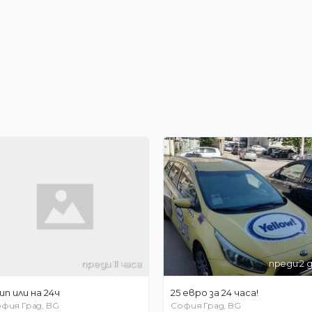
преди 11 часа
преди 2 
ип или на 24ч
25 евро за 24 часа!
фия Град, BG
София Град, BG