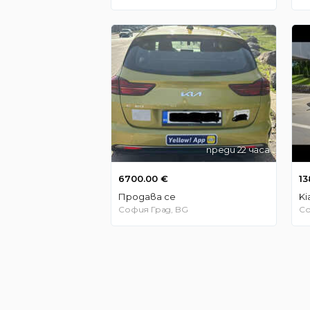
преди 22 часа
6700.00 €
13
Продава се
Ki
София Град, BG
Со