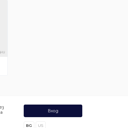
дни
ез
Вход
да
BG
US