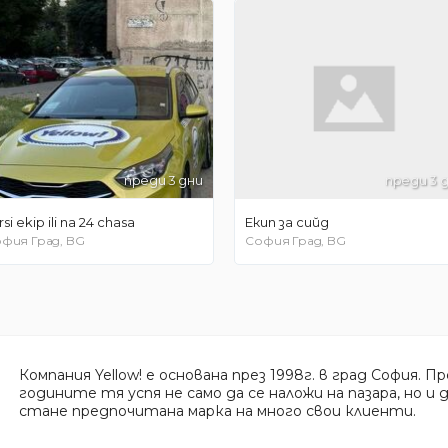
преди 3 дни
преди 3 
rsi ekip ili na 24 chasa
Екип за сийд
фия Град, BG
София Град, BG
Компания Yellow! е основана през 1998г. в град София. Пр
годините тя успя не само да се наложи на пазара, но и 
стане предпочитана марка на много свои клиенти.