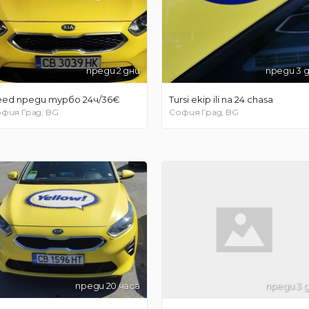
преди 2 дни
преди 3 
eed преди турбо 24ч/36€
Tursi ekip ili na 24 chasa
фия Град, BG
София Град, BG
преди 20 часа
преди 3 