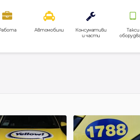
Работа
Автомобили
Консумативи
Такси
и части
оборудв