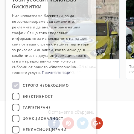
BULGARIAN
бисквитки
ENGLISH
Ние използваме бисквитки, за да
персонализираме съдържанието,
рекламите и да анализираме нашия
трафик. Също така споделяме
информация за използването на нашия
сайт от ваша страна с нашите партньори
за реклама и анализи, които може да я
преди 1 ден
комбинират с друга информация, която
сте им предоставили или която са
Tursi ekip ili na 24 chasa
Tu
събрали от вашето използване на
София Град, BG
Со
техните услуги.
Прочетете още
СТРОГО НЕОБХОДИМО
ЕФЕКТИВНОСТ
ТАРГЕТИРАНЕ
Останете свързани
ФУНКЦИОНАЛНОСТ
НЕКЛАСИФИЦИРАНИ