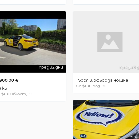
преди 2 дни
преди 3 
800.00 €
Търся шофьор за нощна
София Град, BG
a k5
фия Област, BG