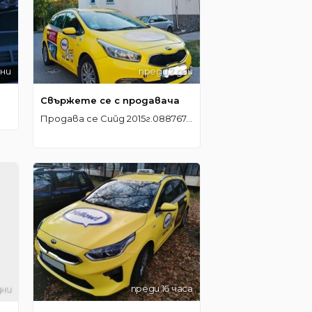
дни
преди 2 дни
Свържете се с продавача
Продава се Сийд 2015г.0887674718 4299е
дни
преди 16 часа