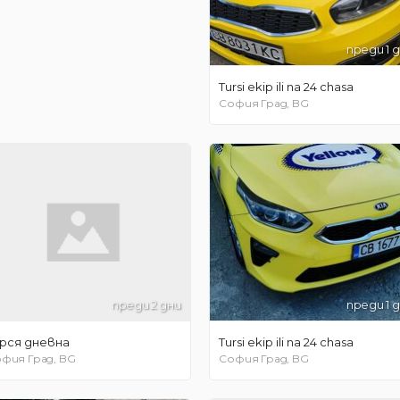
преди 1 
Tursi ekip ili na 24 chasa
София Град, BG
преди 2 дни
преди 1 
рся дневна
Tursi ekip ili na 24 chasa
фия Град, BG
София Град, BG