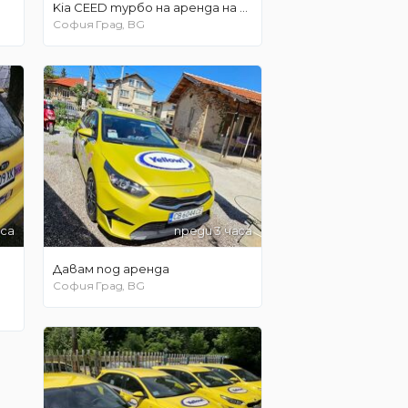
Kia CEED турбо на аренда на 24 часа / 220 евро на седмица
София Град, BG
аса
преди 3 часа
Давам под аренда
София Град, BG