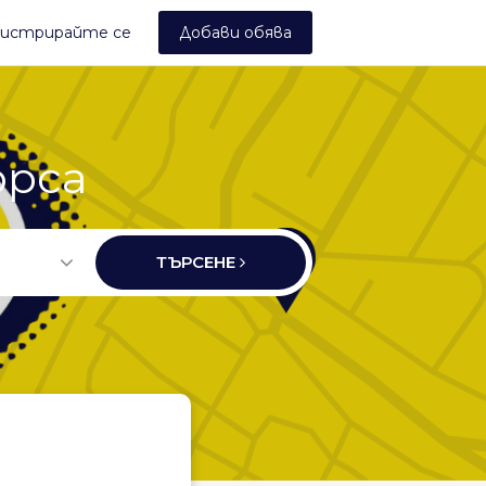
истрирайте се
Добави обява
орса
ТЪРСЕНЕ