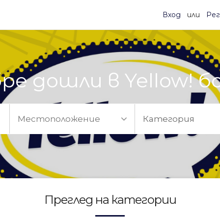
Вход
или
Рег
ре дошли в Yellow! б
Категория
Преглед на категории