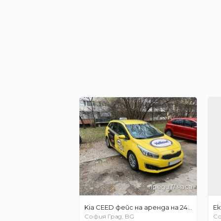
преди 17 часа
Kia CEED фейс на аренда на 24 часа /// 180 евро на седмица
Ек
София Град, BG
Со