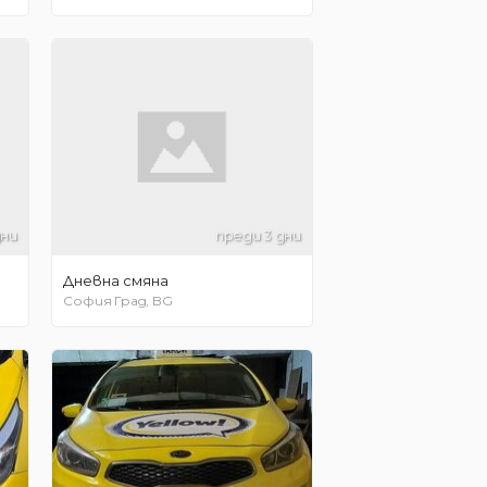
дни
преди 3 дни
Дневна смяна
София Град, BG