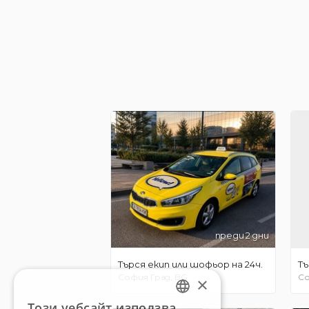
преди 2 дни
Търся екип или шофьор на 24ч.
Тъ
София Град, BG
Со
×
Този уебсайт използва