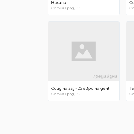
Нощна
София Град, BG
Со
преди 3 дни
Сийд на газ - 25 евро на ден!
Тъ
София Град, BG
Со