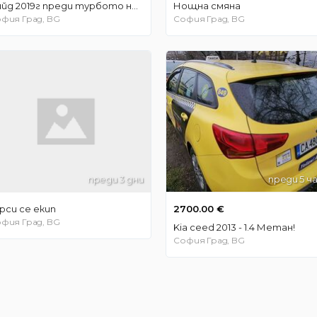
Сийд 2019г преди турбото на газ 138€.
Нощна смяна
фия Град, BG
София Град, BG
преди 3 дни
преди 5 ч
рси се екип
2700.00 €
фия Град, BG
Kia ceed 2013 - 1.4 Метан!
София Град, BG