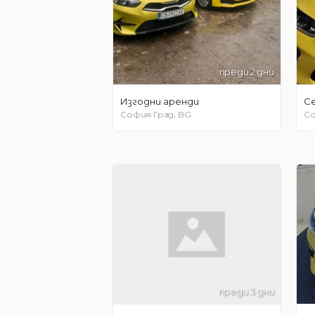
преди 2 дни
Изгодни аренди
C
София Град, BG
Со
преди 3 дни