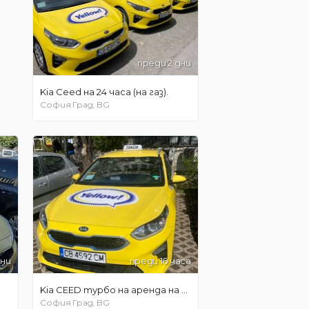
преди 2 дни
Kia Ceed на 24 часа (на газ).
София Град, BG
дни
преди 16 часа
Kia CEED турбо на аренда на 24 часа /// 240 евро на седмица /// САМО НА ГАЗ!!!!
София Град, BG