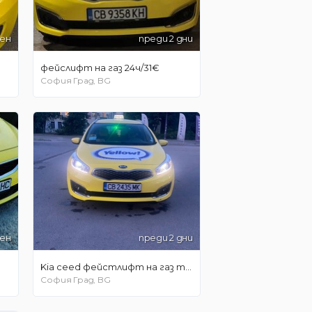
ден
преди 2 дни
фейслифт на газ 24ч/31€
София Град, BG
ден
преди 2 дни
Kia ceed фейстлифт на газ търси шофьор тел. 0889 904658
София Град, BG