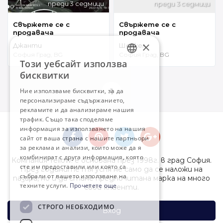
преди 3 седмици
преди 3 седмици
Свържете се с
Свържете се с
продавача
продавача
×
Джанти
Шенкел
София Град, BG
София Град, BG
Този уебсайт използва
BULGARIAN
бисквитки
ENGLISH
Ние използваме бисквитки, за да
1
персонализираме съдържанието,
рекламите и да анализираме нашия
трафик. Също така споделяме
информация за използването на нашия
сайт от ваша страна с нашите партньори
за реклама и анализи, които може да я
комбинират с друга информация, която
Компания Yellow! е основана през 1998г. в град София.
сте им предоставили или която са
През годините тя успя не само да се наложи на
събрали от вашето използване на
пазара, но и да стане предпочитана марка на много
техните услуги.
Прочетете още
свои клиенти.
СТРОГО НЕОБХОДИМО
Вход