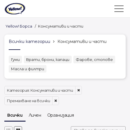
Yellow! Борса
/
Консумативи и части
Всички категории
Консумативи и части
Гуми
Врати, брони, капаци
Фарове, стопове
Масла и филтри
Категория: Консумативи и части
Премахване на всички
Всички
Личен
Организация