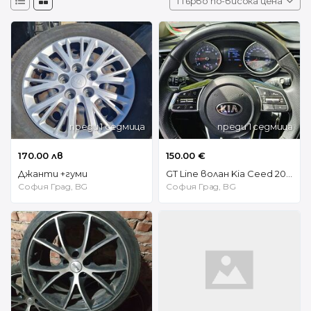
Първо по-висока цена
преди 1 седмица
преди 1 седмица
170.00 лв
150.00 €
Джанти +гуми
GT Line волан Kia Ceed 2019г.
София Град, BG
София Град, BG