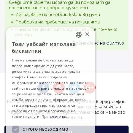
Следните съвети могат да ви помогнат да
постигнете по-добри резултати
Използване на по-общи ключови думи
Проверка на правописа на позицията
Намалете филтрите, използвайте по-малко
×
от тях
Този уебсайт използва
Премахване на филтър
BULGARIAN
бисквитки
ENGLISH
Ние използваме бисквитки, за да
персонализираме съдържанието,
рекламите и да анализираме нашия
трафик. Също така споделяме
информация за използването на нашия
сайт от ваша страна с нашите партньори
за реклама и анализи, които може да я
комбинират с друга информация, която
Компания Yellow! е основана през 1998г. в град София.
сте им предоставили или която са
През годините тя успя не само да се наложи на
събрали от вашето използване на
пазара, но и да стане предпочитана марка на много
техните услуги.
Прочетете още
свои клиенти.
СТРОГО НЕОБХОДИМО
Вход