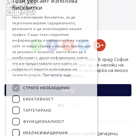
Този уебсайт използва
BULGARIAN
бисквитки
ENGLISH
Ние използваме бисквитки, за да
персонализираме съдържанието,
рекламите и да анализираме нашия
трафик. Също така споделяме
информация за използването на нашия
сайт от ваша страна с нашите партньори
за реклама и анализи, които може да я
комбинират с друга информация, която
Компания Yellow! е основана през 1998г. в град София.
сте им предоставили или която са
През годините тя успя не само да се наложи на
събрали от вашето използване на
пазара, но и да стане предпочитана марка на много
техните услуги.
Прочетете още
свои клиенти.
СТРОГО НЕОБХОДИМО
Вход
ЕФЕКТИВНОСТ
BG
US
ТАРГЕТИРАНЕ
ФУНКЦИОНАЛНОСТ
НЕКЛАСИФИЦИРАНИ
© 2026 Yellow! Борса. Всички права запазени.