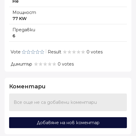
Не
Мощност
77 KW
Предавки
6
Vote
Result
0 votes
Димитър
0 votes
Коментари
Все още не са добавени коментари
Добавяне на нов коментар