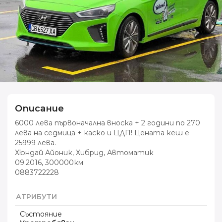
Описание
6000 лева първоначална вноска + 2 години по 270
лева на седмица + каско и ЦДП! Цената кеш е
25999 лева.
Хюндай Айоник, Хибрид, Автоматик
09.2016, 300000км
0883722228
АТРИБУТИ
Състояние