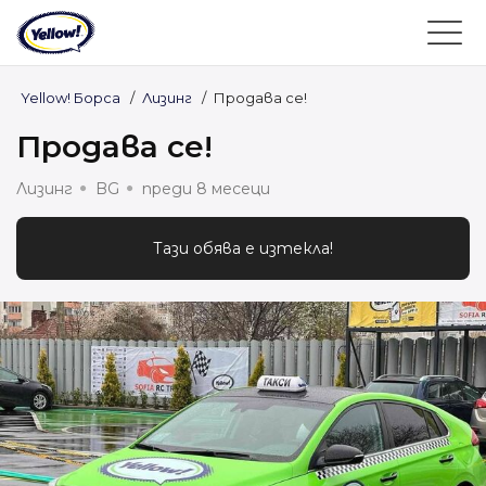
Yellow! Борса
/
Лизинг
/
Продава се!
Продава се!
Лизинг
BG
преди 8 месеци
Тази обява е изтекла!