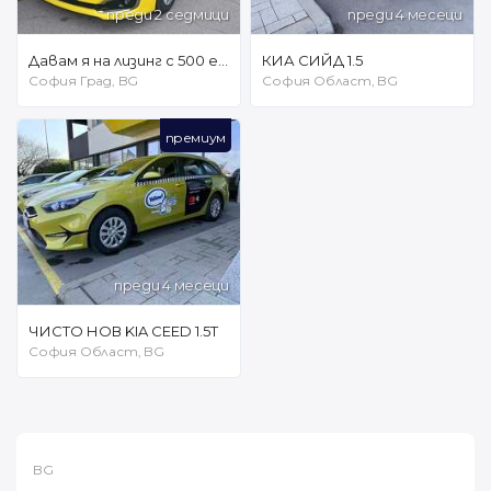
преди 2 седмици
преди 4 месеци
Давам я на лизинг с 500 евро първоначална вноска
КИА СИЙД 1.5
София Град, BG
София Област, BG
премиум
преди 4 месеци
ЧИСТО НОВ KIA CEED 1.5T
София Област, BG
BG