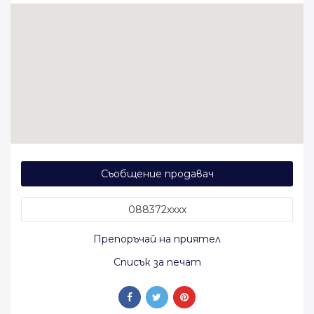
Съобщение продавач
088372xxxx
Препоръчай на приятел
Списък за печат