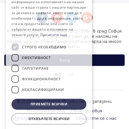
информация за използването на нашия
сайт от ваша страна с нашите партньори
за реклама и анализи, които може да я
комбинират с друга информация, която
сте им предоставили или която са
събрали от вашето използване на
Компания Yellow! е основана през 1998г. в град София.
техните услуги.
Прочетете още
През годините тя успя не само да се наложи на
пазара, но и да стане предпочитана марка на много
свои клиенти.
СТРОГО НЕОБХОДИМО
ЕФЕКТИВНОСТ
Вход
ТАРГЕТИРАНЕ
BG
US
ФУНКЦИОНАЛНОСТ
НЕКЛАСИФИЦИРАНИ
© 2026 Yellow! Борса. Всички права запазени.
ПРИЕМЕТЕ ВСИЧКИ
Политика за ЗЛД
ОБщи условия
Използване на бисквитки
Свържете се с нас
ОТХВЪРЛЕТЕ ВСИЧКИ