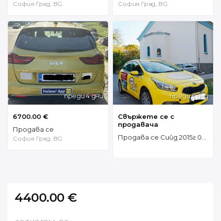
София Град, BG
София Град, BG
преди 4 дни
преди 5 дни
6700.00 €
Свържете се с
продавача
Продава се
Продава се Сийд 2015г.0887674718 4299е
София Град, BG
4400.00 €