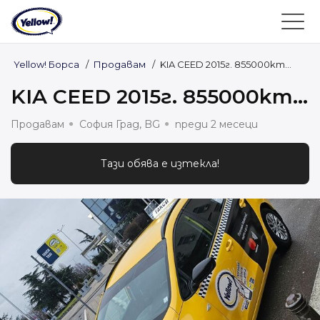
Yellow! Борса
/
Продавам
/
KIA CEED 2015г. 855000km...
KIA CEED 2015г. 855000km...
Продавам
София Град, BG
преди 2 месеци
Тази обява е изтекла!