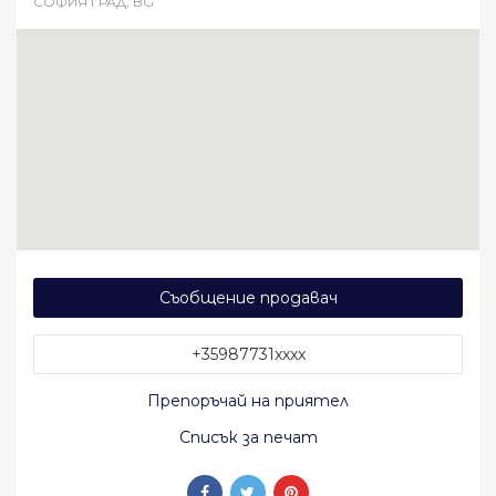
СОФИЯ ГРАД, BG
Съобщение продавач
+35987731xxxx
Препоръчай на приятел
Списък за печат