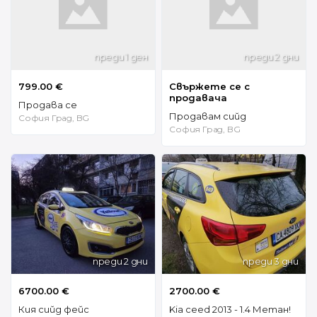
преди 1 ден
преди 2 дни
799.00 €
Свържете се с
продавача
Продава се
Продавам сийд
София Град, BG
София Град, BG
преди 2 дни
преди 3 дни
6700.00 €
2700.00 €
Кия сийд фейс
Kia ceed 2013 - 1.4 Метан!