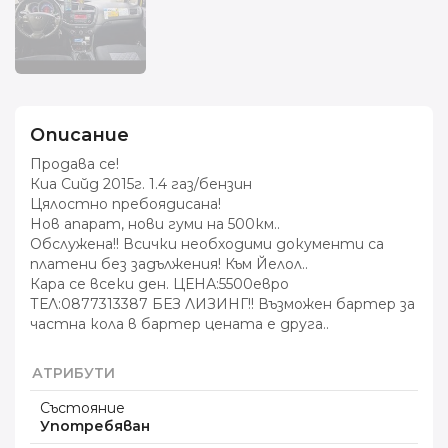
Описание
Продава се!
Киа Сийд 2015г. 1.4 газ/бензин
Цялостно пребоядисана!
Нов апарат, нови гуми на 500км..
Обслужена!! Всички необходими документи са
платени без задължения! Към Йелол..
Кара се всеки ден. ЦЕНА:5500евро
ТЕЛ:0877313387 БЕЗ ЛИЗИНГ!! Възможен бартер за
частна кола в бартер цената е друга..
АТРИБУТИ
Състояние
Употребяван