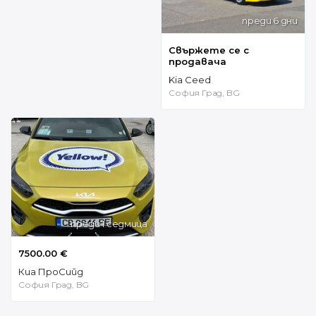
преди 6 дни
Свържете се с
продавача
Kia Ceed
София Град, BG
преди 1 седмица
7500.00 €
Киа ПроСийд
София Град, BG