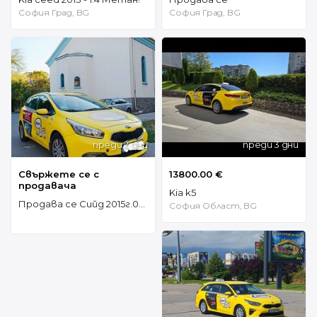
София Град, BG
София Град, BG
преди 2 дни
преди 3 дни
Свържете се с
13800.00 €
продавача
Kia k5
Продава се Сийд 2015г.0887674718 4299е
София Област, BG