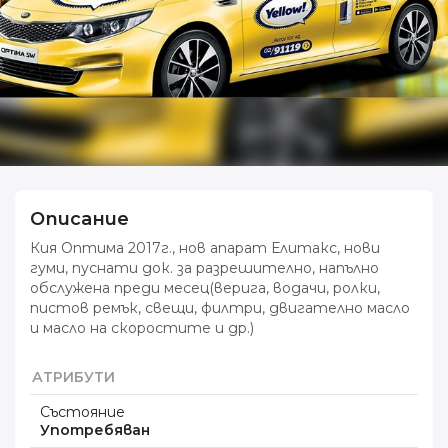
Описание
Кия Оптима 2017г., нов апарат Елитакс, нови
гуми, пуснати док. за разрешително, напълно
обслужена преди месец(верига, водачи, ролки,
пистов ремък, свещи, филтри, двигателно масло
и масло на скоростите и др.)
АТРИБУТИ
Състояние
Употребяван