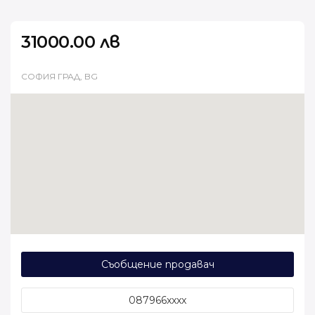
31000.00 лв
СОФИЯ ГРАД, BG
Съобщение продавач
087966xxxx