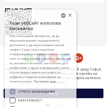
×
Този уебсайт използва
BULGARIAN
бисквитки
ENGLISH
Ние използваме бисквитки, за да
персонализираме съдържанието,
рекламите и да анализираме нашия
трафик. Също така споделяме
информация за използването на нашия
сайт от ваша страна с нашите партньори
за реклама и анализи, които може да я
комбинират с друга информация, която
Компания Yellow! е основана през 1998г. в град София.
сте им предоставили или която са
През годините тя успя не само да се наложи на
събрали от вашето използване на
пазара, но и да стане предпочитана марка на много
техните услуги.
Прочетете още
свои клиенти.
СТРОГО НЕОБХОДИМО
Вход
ЕФЕКТИВНОСТ
BG
US