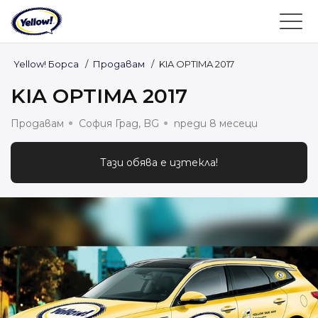
Yellow! Борса
/
Продавам
/
KIA OPTIMA 2017
KIA OPTIMA 2017
Продавам
София Град, BG
преди 8 месеци
Тази обява е изтекла!