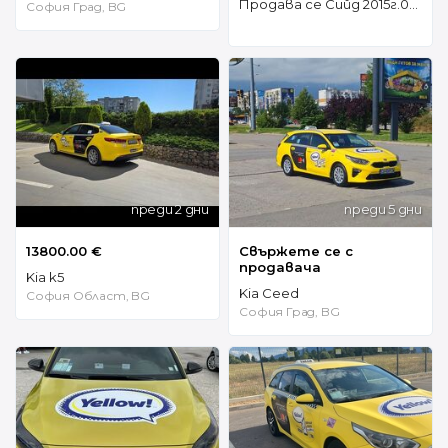
Продава се Сийд 2015г.0887674718 4299е
София Град, BG
преди 2 дни
преди 5 дни
13800.00 €
Свържете се с
продавача
Kia k5
Kia Ceed
София Област, BG
София Град, BG