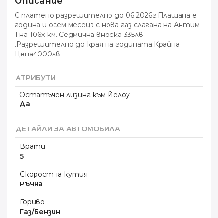
Описание
С платено разрешително до 06.2026г.Плащана е
година и осем месеца с нова газ слагана на Антим
1 на 106х км..Седмична вноска 335лв
.Разрешително до края на годината.Крайна
Цена4000лв
АТРИБУТИ
Остатъчен лизинг към Йелоу
Да
ДЕТАЙЛИ ЗА АВТОМОБИЛА
Врати
5
Скоростна кутия
Ръчна
Гориво
Газ/Бензин