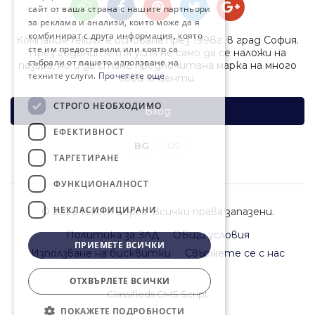
сайт от ваша страна с нашите партньори
за реклама и анализи, които може да я
комбинират с друга информация, която
Компания Yellow! е основана през 1998г. в град София.
сте им предоставили или която са
През годините тя успя не само да се наложи на
събрали от вашето използване на
пазара, но и да стане предпочитана марка на много
техните услуги.
Прочетете още
свои клиенти.
СТРОГО НЕОБХОДИМО
Вход
ЕФЕКТИВНОСТ
BG
US
ТАРГЕТИРАНЕ
ФУНКЦИОНАЛНОСТ
НЕКЛАСИФИЦИРАНИ
© 2026 Yellow! Борса. Всички права запазени.
Политика за ЗЛД
ОБщи условия
ПРИЕМЕТЕ ВСИЧКИ
Използване на бисквитки
Свържете се с нас
ОТХВЪРЛЕТЕ ВСИЧКИ
Classifieds CMS Script
ПОКАЖЕТЕ ПОДРОБНОСТИ