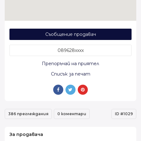
Съобщение продавач
089628xxxx
Препоръчай на приятел
Списък за печат
386 преглеждания
0 коментари
ID #1029
За продавача