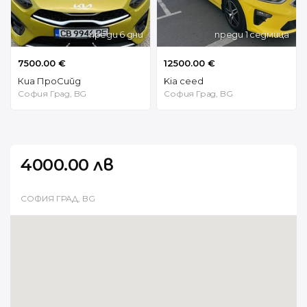
преди 6 дни
преди 1 седмица
7500.00 €
12500.00 €
Киа ПроСийд
Kia ceed
София Град, BG
София Град, BG
4000.00 лв
СОФИЯ ГРАД, BG