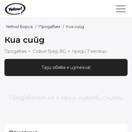
Yellow! Борса
/
Продавам
/
Киа сийд
Киа сийд
Продавам
София Град, BG
преди 7 месеци
Тази обява е изтекла!
Продавачът не е качил никакви снимки