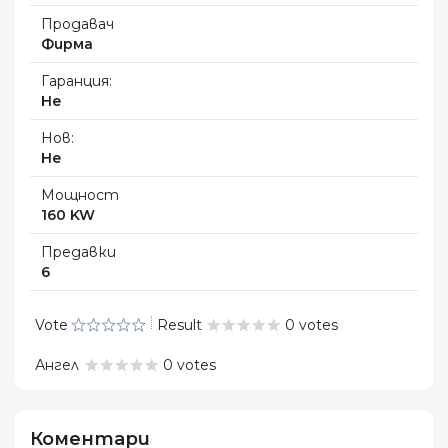
Продавач
Фирма
Гаранция:
Не
Нов:
Не
Мощност
160 KW
Предавки
6
Vote
Result
0 votes
Ангел
0 votes
Коментари