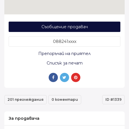
Съобщение продавач
088241xxxx
Препоръчай на приятел
Списък за печат
201 преглеждания
0 коментари
ID #1339
За продавача