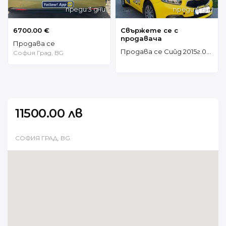
преди 3 дни
преди 4 дни
6700.00 €
Свържете се с
продавача
Продава се
Продава се Сийд 2015г.0887674718 4299е
София Град, BG
11500.00 лв
СОФИЯ ГРАД, BG