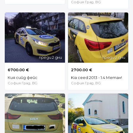
София Град, BG
преди 2 дни
преди 2 дни
6700.00 €
2700.00 €
Кия сийд фейс
Kia ceed 2013 - 1.4 Метан!
София Град, BG
София Град, BG