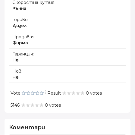
Скоростна кутия
Ръчна
Гориво
Дизел
Продавач
Фирма
Гаранция:
Не
Нов:
Не
Vote
Result
0 votes
5146
0 votes
Коментари