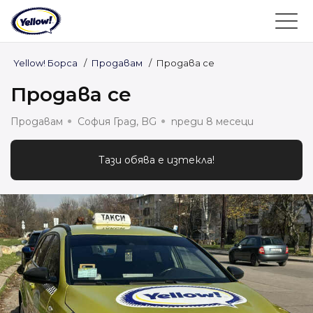
Yellow! Борса
/
Продавам
/
Продава се
Продава се
Продавам
София Град, BG
преди 8 месеци
Тази обява е изтекла!