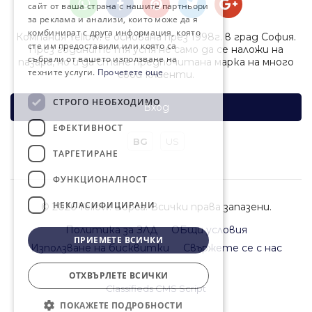
сайт от ваша страна с нашите партньори
за реклама и анализи, които може да я
комбинират с друга информация, която
Компания Yellow! е основана през 1998г. в град София.
сте им предоставили или която са
През годините тя успя не само да се наложи на
събрали от вашето използване на
пазара, но и да стане предпочитана марка на много
техните услуги.
Прочетете още
свои клиенти.
СТРОГО НЕОБХОДИМО
Вход
ЕФЕКТИВНОСТ
BG
US
ТАРГЕТИРАНЕ
ФУНКЦИОНАЛНОСТ
НЕКЛАСИФИЦИРАНИ
© 2026 Yellow! Борса. Всички права запазени.
Политика за ЗЛД
ОБщи условия
ПРИЕМЕТЕ ВСИЧКИ
Използване на бисквитки
Свържете се с нас
ОТХВЪРЛЕТЕ ВСИЧКИ
Classifieds CMS Script
ПОКАЖЕТЕ ПОДРОБНОСТИ