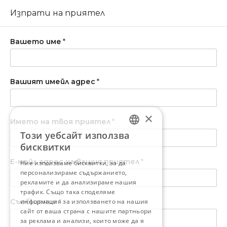
Изпрати на приятел
Вашето име
*
Вашият имейл адрес
*
×
Името на твоя приятел
*
Този уебсайт използва
BULGARIAN
бисквитки
ENGLISH
Е-мейл адрес на вашия приятел
*
Ние използваме бисквитки, за да
персонализираме съдържанието,
рекламите и да анализираме нашия
трафик. Също така споделяме
Съобщение
информация за използването на нашия
*
сайт от ваша страна с нашите партньори
за реклама и анализи, които може да я