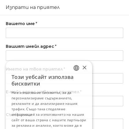
Изпрати на приятел
Вашето име
*
Вашият имейл адрес
*
×
Името на твоя приятел
*
Този уебсайт използва
BULGARIAN
бисквитки
ENGLISH
Е-мейл адрес на вашия приятел
*
Ние използваме бисквитки, за да
персонализираме съдържанието,
рекламите и да анализираме нашия
трафик. Също така споделяме
Съобщение
информация за използването на нашия
*
сайт от ваша страна с нашите партньори
за реклама и анализи, които може да я