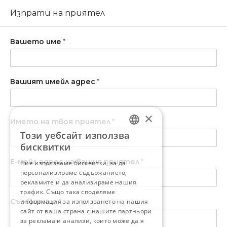
Изпрати на приятел
Вашето име
*
Вашият имейл адрес
*
×
Името на твоя приятел
*
Този уебсайт използва
BULGARIAN
бисквитки
ENGLISH
Е-мейл адрес на вашия приятел
*
Ние използваме бисквитки, за да
персонализираме съдържанието,
рекламите и да анализираме нашия
трафик. Също така споделяме
Съобщение
информация за използването на нашия
*
сайт от ваша страна с нашите партньори
за реклама и анализи, които може да я