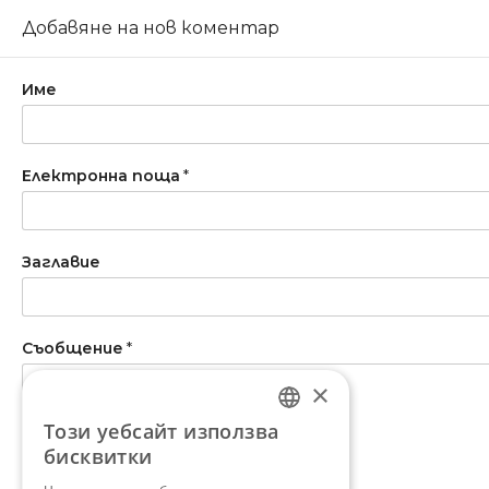
Добавяне на нов коментар
Име
Електронна поща
*
Заглавие
Съобщение
*
×
Този уебсайт използва
BULGARIAN
бисквитки
ENGLISH