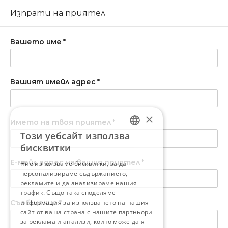
Изпрати на приятел
Вашето име
*
Вашият имейл адрес
*
×
Името на твоя приятел
*
Този уебсайт използва
BULGARIAN
бисквитки
ENGLISH
Е-мейл адрес на вашия приятел
*
Ние използваме бисквитки, за да
персонализираме съдържанието,
рекламите и да анализираме нашия
трафик. Също така споделяме
Съобщение
информация за използването на нашия
*
сайт от ваша страна с нашите партньори
за реклама и анализи, които може да я