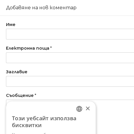
Добавяне на нов коментар
Име
Електронна поща
*
Заглавие
Съобщение
*
×
Този уебсайт използва
BULGARIAN
бисквитки
ENGLISH