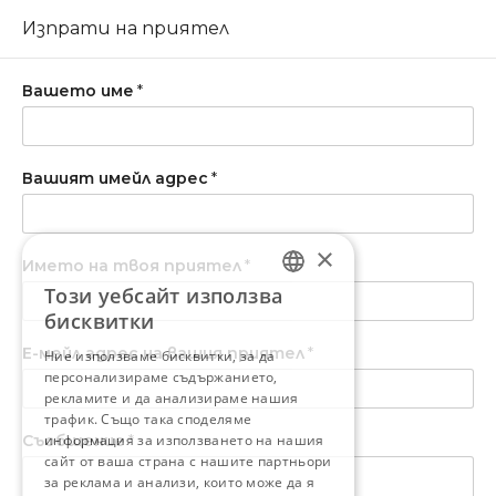
Изпрати на приятел
Вашето име
*
Вашият имейл адрес
*
×
Името на твоя приятел
*
Този уебсайт използва
BULGARIAN
бисквитки
ENGLISH
Е-мейл адрес на вашия приятел
*
Ние използваме бисквитки, за да
персонализираме съдържанието,
рекламите и да анализираме нашия
трафик. Също така споделяме
Съобщение
информация за използването на нашия
*
сайт от ваша страна с нашите партньори
за реклама и анализи, които може да я