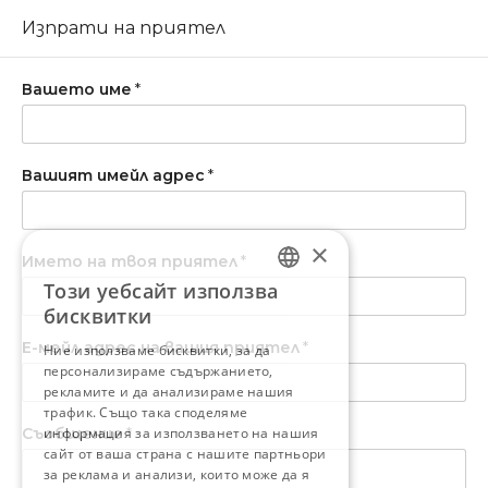
Изпрати на приятел
Вашето име
*
Вашият имейл адрес
*
×
Името на твоя приятел
*
Този уебсайт използва
BULGARIAN
бисквитки
ENGLISH
Е-мейл адрес на вашия приятел
*
Ние използваме бисквитки, за да
персонализираме съдържанието,
рекламите и да анализираме нашия
трафик. Също така споделяме
Съобщение
информация за използването на нашия
*
сайт от ваша страна с нашите партньори
за реклама и анализи, които може да я