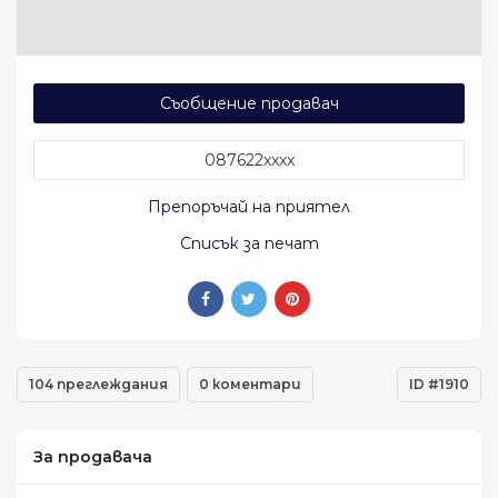
Съобщение продавач
087622xxxx
Препоръчай на приятел
Списък за печат
104 преглеждания
0 коментари
ID #1910
За продавача