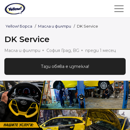
Yellow! Борса
/
Масла и филтри
/
DK Service
DK Service
Масла и филтри
София Град, BG
преди 1 месец
Тази обява е изтекла!