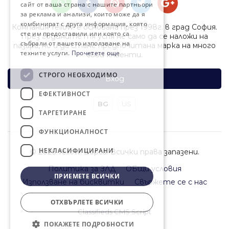
сайт от ваша страна с нашите партньори
за реклама и анализи, които може да я
комбинират с друга информация, която
Компания Yellow! е основана през 1998г. в град София.
сте им предоставили или която са
През годините тя успя не само да се наложи на
събрали от вашето използване на
пазара, но и да стане предпочитана марка на много
техните услуги.
Прочетете още
свои клиенти.
СТРОГО НЕОБХОДИМО
Вход
ЕФЕКТИВНОСТ
BG
US
ТАРГЕТИРАНЕ
ФУНКЦИОНАЛНОСТ
НЕКЛАСИФИЦИРАНИ
© 2026 Yellow! Борса. Всички права запазени.
Политика за ЗЛД
ОБщи условия
ПРИЕМЕТЕ ВСИЧКИ
Използване на бисквитки
Свържете се с нас
ОТХВЪРЛЕТЕ ВСИЧКИ
Classifieds CMS Script
ПОКАЖЕТЕ ПОДРОБНОСТИ