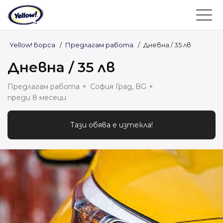
Yellow! Борса
/
Предлагам работа
/
Дневна / 35 лв
Дневна / 35 лв
Предлагам работа
София Град, BG
преди 8 месеци
Тази обява е изтекла!