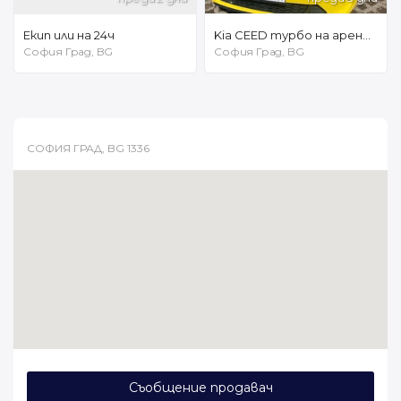
Екип или на 24ч
Kia CEED турбо на аренда на 24 часа /// 240 евро на седмица /// САМО НА ГАЗ!!!!
София Град, BG
София Град, BG
СОФИЯ ГРАД, BG 1336
Съобщение продавач