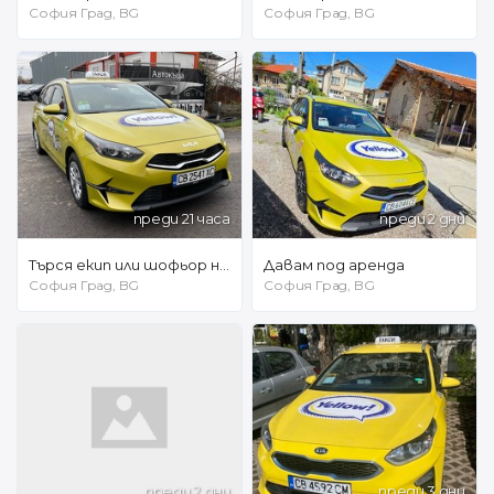
София Град, BG
София Град, BG
преди 21 часа
преди 2 дни
Търся екип или шофьор на 24 часа. Най новия Сийд на газ(не харчи бензин)
Давам под аренда
София Град, BG
София Град, BG
преди 2 дни
преди 3 дни