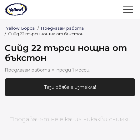
Yellow! Борса
/
Предлагам работа
/
Сийд 22 търси нощна от бъкстон
Сийд 22 търси нощна от
бъкстон
Предлагам работа
преди 1 месец
Тази обява е изтекла!
Продавачът не е качил никакви снимки