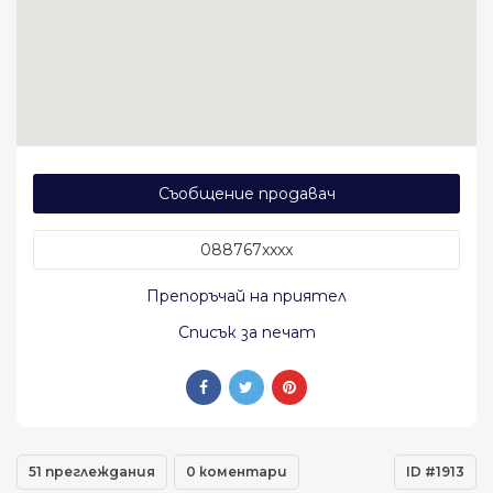
Съобщение продавач
088767xxxx
Препоръчай на приятел
Списък за печат
51 преглеждания
0 коментари
ID #1913