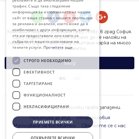
рекламите и да анализираме нашия
трафик. Също така споделяме
информация за използването на нашия
сайт от ваша страна с нашите партньори
за реклама и анализи, които може да я
комбинират с друга информация, която
Компания Yellow! е основана през 1998г. в град София.
сте им предоставили или която са
През годините тя успя не само да се наложи на
събрали от вашето използване на
пазара, но и да стане предпочитана марка на много
техните услуги.
Прочетете още
свои клиенти.
СТРОГО НЕОБХОДИМО
Вход
ЕФЕКТИВНОСТ
BG
US
ТАРГЕТИРАНЕ
ФУНКЦИОНАЛНОСТ
НЕКЛАСИФИЦИРАНИ
© 2026 Yellow! Борса. Всички права запазени.
Политика за ЗЛД
ОБщи условия
ПРИЕМЕТЕ ВСИЧКИ
Използване на бисквитки
Свържете се с нас
ОТХВЪРЛЕТЕ ВСИЧКИ