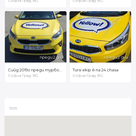
София Град, BG
София Град, BG
преди 2 дни
преди 2 дни
Сийд 2019г преди турбото на газ 138€.
Tursi ekip ili na 24 chasa
София Град, BG
София Град, BG
1309