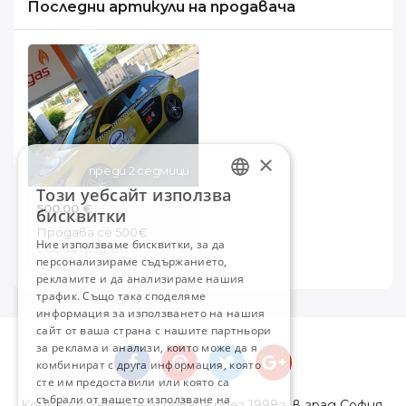
Последни артикули на продавача
×
преди 2 седмици
Този уебсайт използва
BULGARIAN
500.00 €
бисквитки
ENGLISH
Продава се 500€
Ние използваме бисквитки, за да
София Град, BG
персонализираме съдържанието,
рекламите и да анализираме нашия
трафик. Също така споделяме
информация за използването на нашия
сайт от ваша страна с нашите партньори
за реклама и анализи, които може да я
комбинират с друга информация, която
сте им предоставили или която са
събрали от вашето използване на
Компания Yellow! е основана през 1998г. в град София.