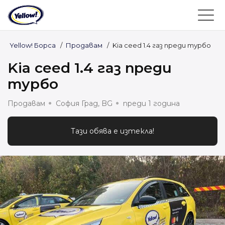
Yellow! Борса
/
Продавам
/
Kia ceed 1.4 газ преди турбо
Kia ceed 1.4 газ преди
турбо
Продавам
София Град, BG
преди 1 година
Тази обява е изтекла!