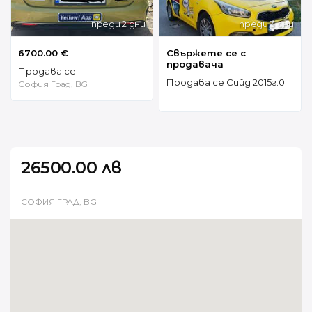
преди 2 дни
преди 3 дни
6700.00 €
Свържете се с
продавача
Продава се
Продава се Сийд 2015г.0887674718 4299е
София Град, BG
26500.00 лв
СОФИЯ ГРАД, BG