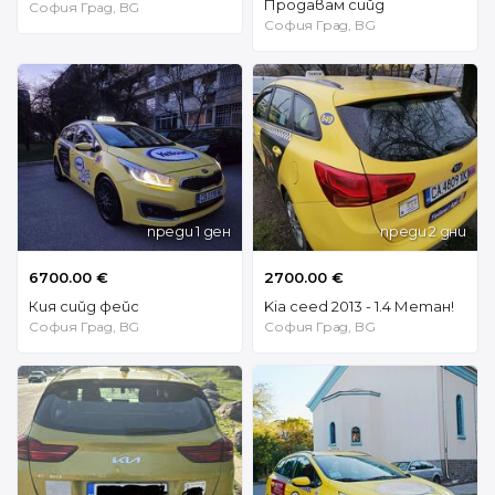
Продавам сийд
София Град, BG
София Град, BG
преди 1 ден
преди 2 дни
6700.00 €
2700.00 €
Кия сийд фейс
Kia ceed 2013 - 1.4 Метан!
София Град, BG
София Град, BG