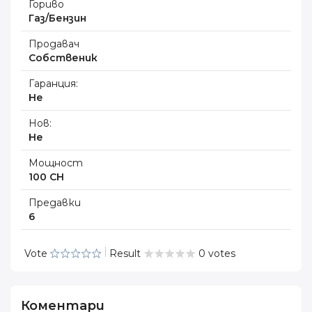
Гориво
Газ/Бензин
Продавач
Собственик
Гаранция:
Не
Нов:
Не
Мощност
100 CH
Предавки
6
Vote
Result
0 votes
Коментари