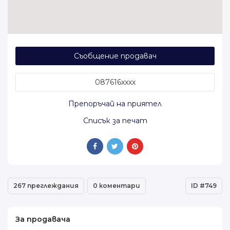
Съобщение продавач
087616xxxx
Препоръчай на приятел
Списък за печат
267 преглеждания
0 коментари
ID #749
За продавача