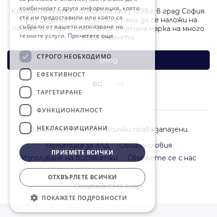
комбинират с друга информация, която
Компания Yellow! е основана през 1998г. в град София.
сте им предоставили или която са
През годините тя успя не само да се наложи на
събрали от вашето използване на
пазара, но и да стане предпочитана марка на много
техните услуги.
Прочетете още
свои клиенти.
СТРОГО НЕОБХОДИМО
Вход
ЕФЕКТИВНОСТ
BG
US
ТАРГЕТИРАНЕ
ФУНКЦИОНАЛНОСТ
НЕКЛАСИФИЦИРАНИ
© 2026 Yellow! Борса. Всички права запазени.
Политика за ЗЛД
ОБщи условия
ПРИЕМЕТЕ ВСИЧКИ
Използване на бисквитки
Свържете се с нас
ОТХВЪРЛЕТЕ ВСИЧКИ
Classifieds CMS Script
ПОКАЖЕТЕ ПОДРОБНОСТИ