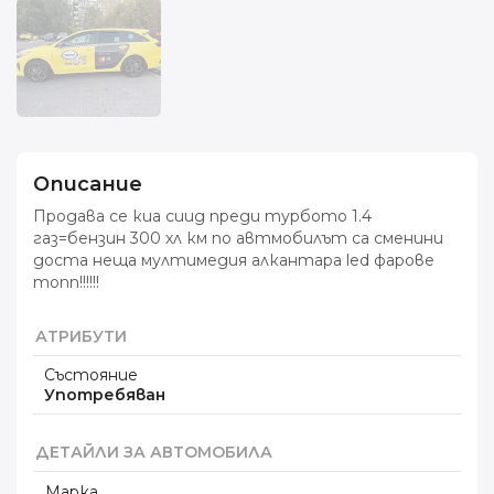
Описание
Продава се киа сиид преди турбото 1.4
газ=бензин 300 хл км по автмобилът са сменини
доста неща мултимедия алкантара led фарове
топп!!!!!!
АТРИБУТИ
Състояние
Употребяван
ДЕТАЙЛИ ЗА АВТОМОБИЛА
Марка