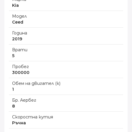
Kia
Модел
Ceed
Година
2019
Врати
5
Пробег
300000
Обем на двигател (к)
1
Бр. Аербег
8
Скоростна кутия
Ръчна