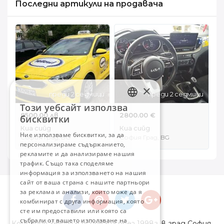
Последни артикули на продавача
×
преди 2 седмици
преди 2 седмици
Този уебсайт използва
BULGARIAN
8500.00 лв
2800.00 €
бисквитки
ENGLISH
Киа сийд
Киа сийд
Ние използваме бисквитки, за да
София Град, BG
София Град, BG
персонализираме съдържанието,
рекламите и да анализираме нашия
трафик. Също така споделяме
информация за използването на нашия
сайт от ваша страна с нашите партньори
за реклама и анализи, които може да я
комбинират с друга информация, която
сте им предоставили или която са
събрали от вашето използване на
Компания Yellow! е основана през 1998г. в град София.