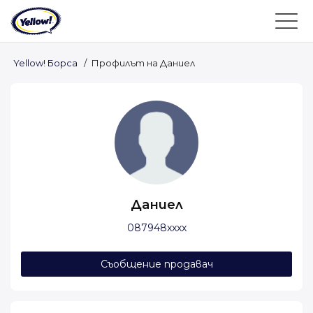
Yellow! Борса
/
Профилът на Даниел
Даниел
087948xxxx
Съобщение продавач