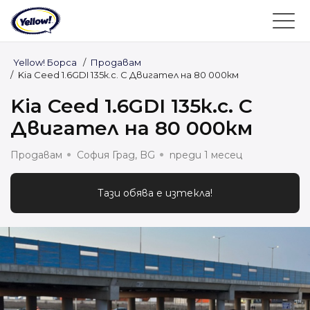
Yellow! Борса
/
Продавам
/
Kia Ceed 1.6GDI 135к.с. С Двигател на 80 000км
Kia Ceed 1.6GDI 135к.с. С
Двигател на 80 000км
Продавам
София Град, BG
преди 1 месец
Тази обява е изтекла!