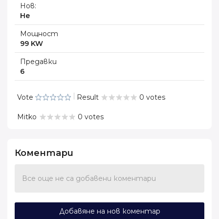
Нов:
Не
Мощност
99 KW
Предавки
6
Vote
Result
0 votes
Mitko
0 votes
Коментари
Все още не са добавени коментари
Добавяне на нов коментар