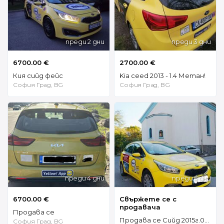
преди 2 дни
преди 3 дни
6700.00 €
2700.00 €
Кия сийд фейс
Kia ceed 2013 - 1.4 Метан!
София Град, BG
София Град, BG
преди 4 дни
преди 5 дни
6700.00 €
Свържете се с
продавача
Продава се
Продава се Сийд 2015г.0887674718 4299е
София Град, BG