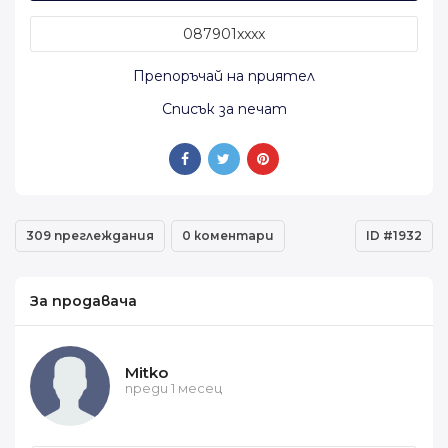
087901xxxx
Препоръчай на приятел
Списък за печат
309 преглеждания
0 коментари
ID #1932
За продавача
Mitko
преди 1 месец