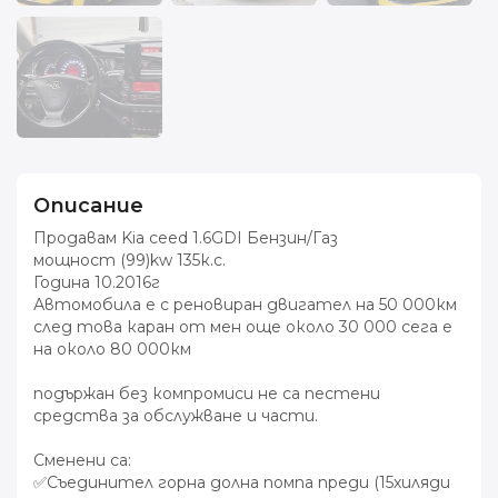
Описание
Продавам Kia ceed 1.6GDI Бензин/Газ
мощност (99)kw 135к.с.
Година 10.2016г
Автомобила е с реновиран двигател на 50 000км
след това каран от мен още около 30 000 сега е
на около 80 000км
подържан без компромиси не са пестени
средства за обслужване и части.
Сменени са:
✅Съединител горна долна помпа преди (15хиляди