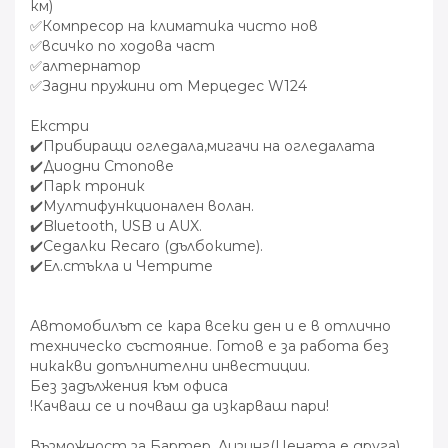
км)
✅Компресор на климатика чисто нов
✅всичко по ходова част
✅алтернатор
✅Задни пружини от Мерцедес W124
Екстри
✔️Прибиращи огледала,мигачи на огледалата
✔️Диодни Стопове
✔️Парк троник
✔️Мултифункционален волан.
✔️Bluetooth, USB и AUX.
✔️Седалки Recaro (дълбоките).
✔️Ел.стъкла и Четрите
Автомобилът се кара всеки ден и е в отлично
техническо състояние. Готов е за работа без
никакви допълнителни инвестиции.
Без задължения към офиса
!Качваш се и почваш да изкарваш пари!
Възможност за Бартер, Лизинг(Цената е друга)