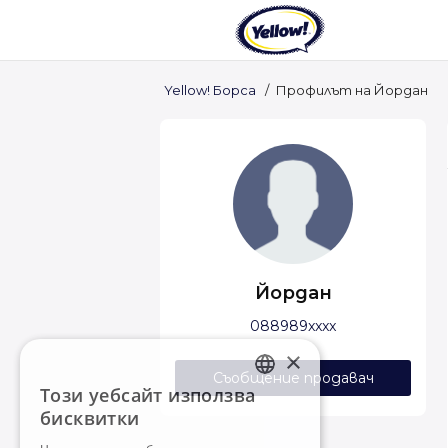
Yellow! Борса
/
Профилът на Йордан
Йордан
088989xxxx
×
Съобщение продавач
Този уебсайт използва
BULGARIAN
бисквитки
ENGLISH