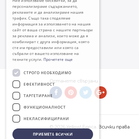
Ние използваме бисквитки, за да
персонализираме съдържанието,
рекламите и да анализираме нашия
трафик. Също така споделяме
информация за използването на нашия
сайт от ваша страна с нашите партньори
за реклама и анализи, които може да я
комбинират с друга информация, която
сте им предоставили или която са
събрали от вашето използване на
техните услуги.
Прочетете още
СТРОГО НЕОБХОДИМО
Останете свързани
ЕФЕКТИВНОСТ
ТАРГЕТИРАНЕ
ФУНКЦИОНАЛНОСТ
НЕКЛАСИФИЦИРАНИ
© 2026 Yellow! Борса. Всички права
запазени.
ПРИЕМЕТЕ ВСИЧКИ