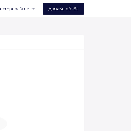
истрирайте се
Добави обява