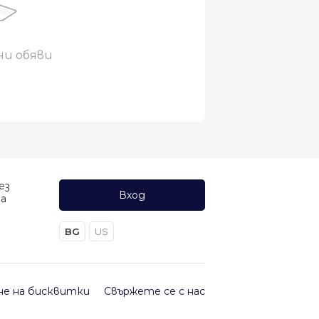
ни обяви
ез
Вход
да
BG
US
не на бисквитки
Свържете се с нас