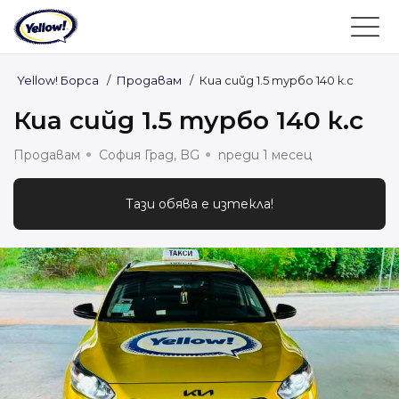
Yellow! Борса
/
Продавам
/
Киа сийд 1.5 турбо 140 к.с
Киа сийд 1.5 турбо 140 к.с
Продавам
София Град, BG
преди 1 месец
Тази обява е изтекла!