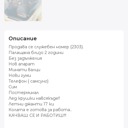
Описание
Продава се служебен номер {2303}.
Палащана близо 2 години
Без задължелия
Нов апарат
Минати валци
Нови гуми
Телефон { самсунг}
Сим
Постерминал
Лед крушки навсякъде!!
Летни джанти 17 ки
Колата е готова за работа..
КАЧВАШ СЕ И РАБОТИШ!!!