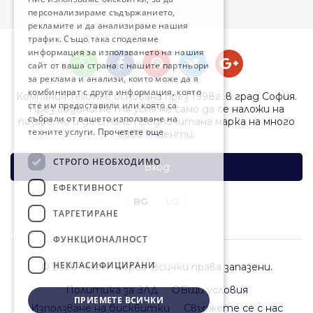
персонализираме съдържанието,
рекламите и да анализираме нашия
трафик. Също така споделяме
информация за използването на нашия
сайт от ваша страна с нашите партньори
за реклама и анализи, които може да я
комбинират с друга информация, която
Компания Yellow! е основана през 1998г. в град София.
сте им предоставили или която са
През годините тя успя не само да се наложи на
събрали от вашето използване на
пазара, но и да стане предпочитана марка на много
техните услуги.
Прочетете още
свои клиенти.
СТРОГО НЕОБХОДИМО
Вход
ЕФЕКТИВНОСТ
BG
US
ТАРГЕТИРАНЕ
ФУНКЦИОНАЛНОСТ
НЕКЛАСИФИЦИРАНИ
© 2026 Yellow! Борса. Всички права запазени.
Политика за ЗЛД
ОБщи условия
ПРИЕМЕТЕ ВСИЧКИ
Използване на бисквитки
Свържете се с нас