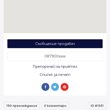
Съобщение продавач
087900xxxx
Препоръчай на приятел
Списък за печат
190 преглеждания
0 коментари
ID #1931