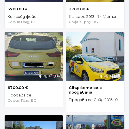
6700.00 €
2700.00 €
Кия сийд фейс
Kia ceed 2013 - 1.4 Метан!
София Град, BG
София Град, BG
преди 2 дни
преди 3 дни
6700.00 €
Свържете се с
продавача
Продава се
Продава се Сийд 2015г.0887674718 4299е
София Град, BG