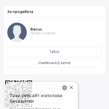
За продавача
Васил
преди 1 година
Табло
Dashboard (2 items)
×
Този уебсайт използва
BULGARIAN
бисквитки
ENGLISH
Ние използваме бисквитки, за да