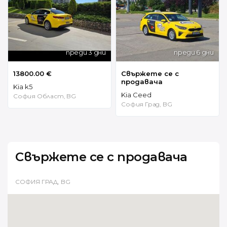
преди 3 дни
преди 6 дни
13800.00 €
Свържете се с
продавача
Kia k5
Kia Ceed
София Област, BG
София Град, BG
Свържете се с продавача
СОФИЯ ГРАД, BG