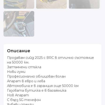
Описание
Продавам сийд 2025 с BRC в отлично състояние
на 50000 км.
Затъмнени стъкла
Нови гуми
Професионално облицован волан
Апарат в евро и лева
Автомобила е в гаранция още 50000 км
Газовата бутилка е в багажника
Нов Апарат
С бърз 5G телефон
Хубави стелки