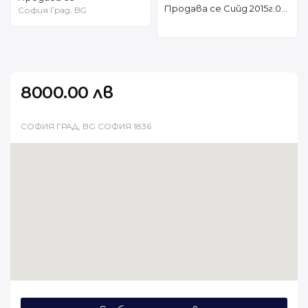
Продава се Сийд 2015г.0887674718 4299е
София Град, BG
8000.00 лв
СОФИЯ ГРАД, BG СОФИЯ 1836