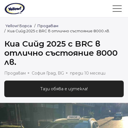
Yellow! Борса
/
Продавам
/
Киа Сийд 2025 с BRC в отлично състояние 8000 лв.
Киа Сийд 2025 с BRC в
отлично състояние 8000
лв.
Продавам
София Град, BG
преди 10 месеци
Тази обява е изтекла!