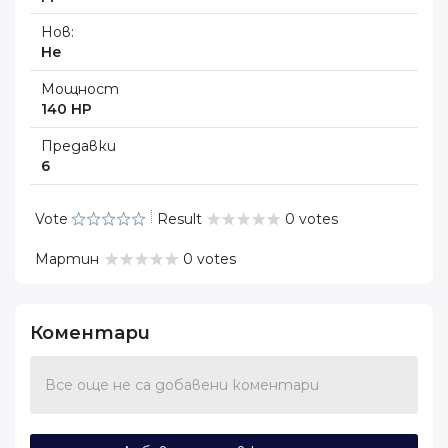
Нов:
Не
Мощност
140 HP
Предавки
6
Vote
Result
0 votes
Мартин
0 votes
Коментари
Все още не са добавени коментари