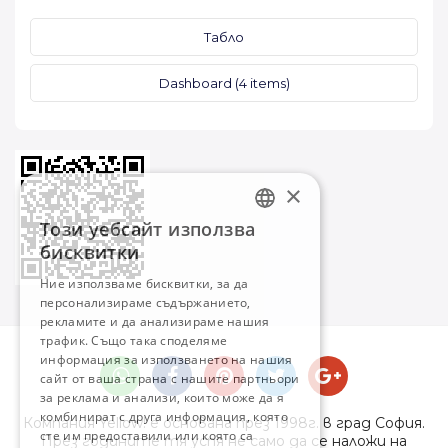
Табло
Dashboard (4 items)
×
Този уебсайт използва
BULGARIAN
бисквитки
ENGLISH
Ние използваме бисквитки, за да
персонализираме съдържанието,
рекламите и да анализираме нашия
трафик. Също така споделяме
информация за използването на нашия
сайт от ваша страна с нашите партньори
за реклама и анализи, които може да я
комбинират с друга информация, която
Компания Yellow! е основана през 1998г. в град София.
сте им предоставили или която са
През годините тя успя не само да се наложи на