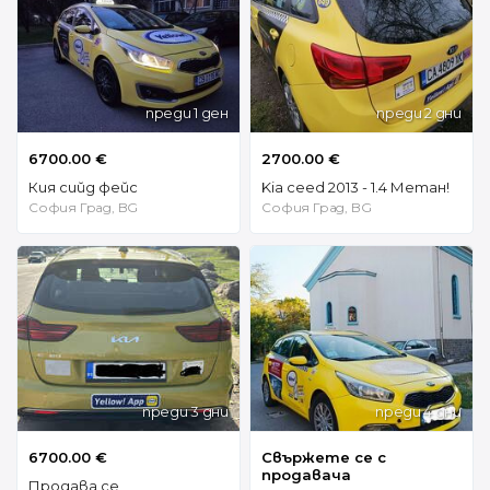
преди 1 ден
преди 2 дни
6700.00 €
2700.00 €
Кия сийд фейс
Kia ceed 2013 - 1.4 Метан!
София Град, BG
София Град, BG
преди 3 дни
преди 4 дни
6700.00 €
Свържете се с
продавача
Продава се