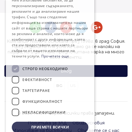
Ние използваме бисквитки, за да
персонализираме съдържанието,
рекламите и да анализираме нашия
трафик. Също така споделяме
информация за използването на нашия
сайт от ваша страна с нашите партньори
за реклама и анализи, които може да я
комбинират с друга информация, която
Компания Yellow! е основана през 1998г. в град София.
сте им предоставили или която са
През годините тя успя не само да се наложи на
събрали от вашето използване на
пазара, но и да стане предпочитана марка на много
техните услуги.
Прочетете още
свои клиенти.
СТРОГО НЕОБХОДИМО
Вход
ЕФЕКТИВНОСТ
BG
US
ТАРГЕТИРАНЕ
ФУНКЦИОНАЛНОСТ
НЕКЛАСИФИЦИРАНИ
© 2026 Yellow! Борса. Всички права запазени.
Политика за ЗЛД
ОБщи условия
ПРИЕМЕТЕ ВСИЧКИ
Използване на бисквитки
Свържете се с нас