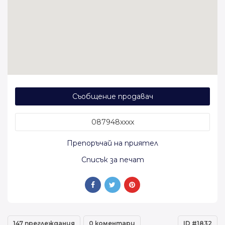
Съобщение продавач
087948xxxx
Препоръчай на приятел
Списък за печат
147 преглеждания
0 коментари
ID #1832