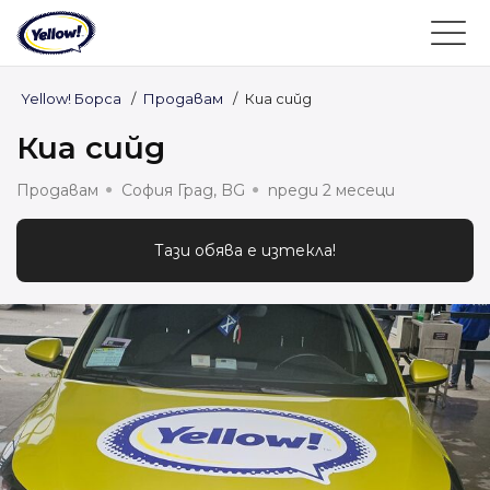
Yellow! Борса
/
Продавам
/
Киа сийд
Киа сийд
Продавам
София Град, BG
преди 2 месеци
Тази обява е изтекла!