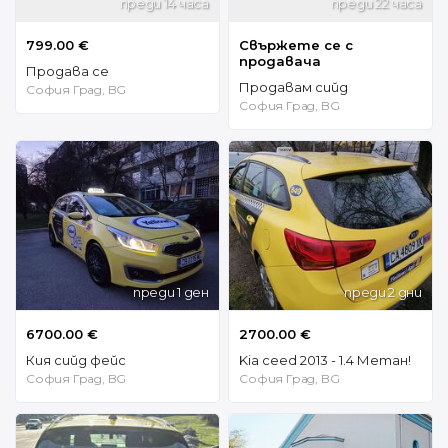
преди 14 часа
преди 22 часа
799.00 €
Свържете се с
продавача
Продава се
Продавам сийд
София Град, BG
София Град, BG
преди 1 ден
преди 2 дни
6700.00 €
2700.00 €
Кия сийд фейс
Kia ceed 2013 - 1.4 Метан!
София Град, BG
София Град, BG