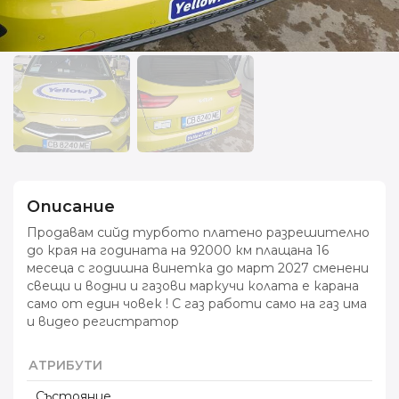
Описание
Продавам сийд турбото платено разрешително
до края на годината на 92000 км плащана 16
месеца с годишна винетка до март 2027 сменени
свещи и водни и газови маркучи колата е карана
само от един човек ! С газ работи само на газ има
и видео регистратор
АТРИБУТИ
Състояние