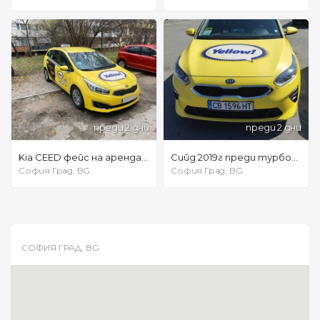
преди 2 дни
преди 2 дни
Kia CEED фейс на аренда на 24 часа /// 180 евро на седмица
Сийд 2019г преди турбото на газ 138€.
София Град, BG
София Град, BG
СОФИЯ ГРАД, BG