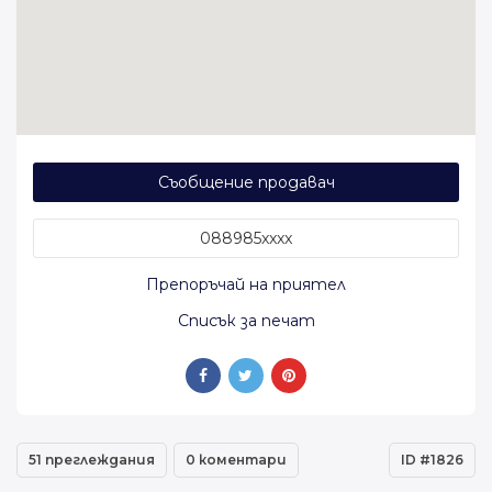
Съобщение продавач
088985xxxx
Препоръчай на приятел
Списък за печат
51 преглеждания
0 коментари
ID #1826