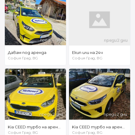
преди 1 ден
преди 2 дни
Давам под аренда
Екип или на 24ч
София Град, BG
София Град, BG
преди 2 дни
преди 2 дни
Kia CEED турбо на аренда на 24 часа /// 240 евро на седмица /// САМО НА ГАЗ!!!!
Kia CEED турбо на аренда на 24 часа / 220 евро на седмица
София Град, BG
София Град, BG