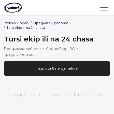
Yellow! Борса
/
Предлагам работа
/
Tursi ekip ili na 24 chasa
Tursi ekip ili na 24 chasa
Предлагам работа
София Град, BG
преди 2 месеци
Тази обява е изтекла!
Продавачът не е качил никакви снимки