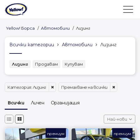
Yellow! Борса
/
Автомобили
/
Лизинг
Всички категории
Автомобили
Лизинг
Лизинг
Продавам
Купувам
Категория: Лизинг
Премахване на всички
Всички
Личен
Организация
Най-нови
премиум
премиум