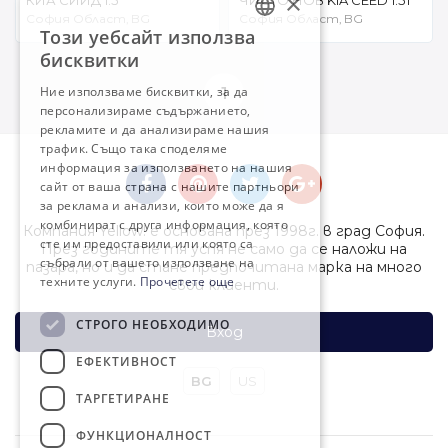
×
КИА СИЙД 1.5
ЧИСТО НОВ KIA CEED 1.5T
София Област, BG
София Област, BG
Този уебсайт използва
BULGARIAN
бисквитки
ENGLISH
Ние използваме бисквитки, за да
1
персонализираме съдържанието,
рекламите и да анализираме нашия
трафик. Също така споделяме
информация за използването на нашия
сайт от ваша страна с нашите партньори
за реклама и анализи, които може да я
комбинират с друга информация, която
Компания Yellow! е основана през 1998г. в град София.
сте им предоставили или която са
През годините тя успя не само да се наложи на
събрали от вашето използване на
пазара, но и да стане предпочитана марка на много
техните услуги.
Прочетете още
свои клиенти.
СТРОГО НЕОБХОДИМО
Вход
ЕФЕКТИВНОСТ
BG
US
ТАРГЕТИРАНЕ
ФУНКЦИОНАЛНОСТ