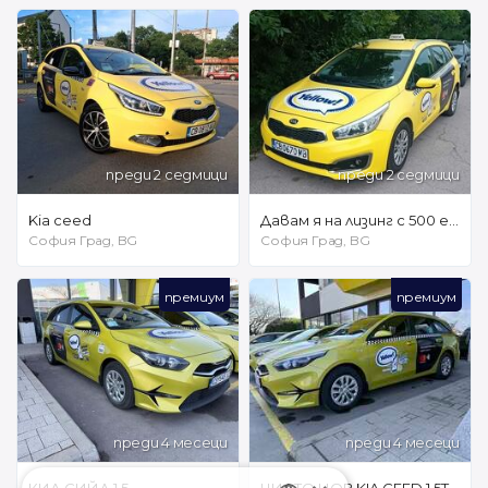
преди 2 седмици
преди 2 седмици
Kia ceed
Давам я на лизинг с 500 евро първоначална вноска
София Град, BG
София Град, BG
премиум
премиум
преди 4 месеци
преди 4 месеци