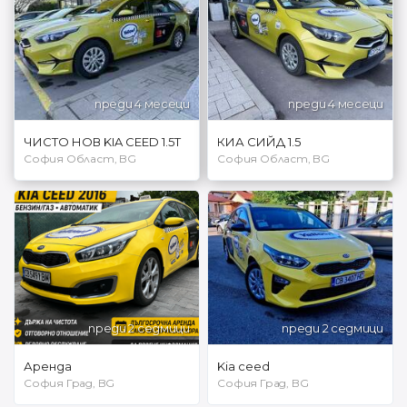
преди 4 месеци
преди 4 месеци
ЧИСТО НОВ KIA CEED 1.5T
КИА СИЙД 1.5
София Област, BG
София Област, BG
преди 2 седмици
преди 2 седмици
Аренда
Kia ceed
София Град, BG
София Град, BG