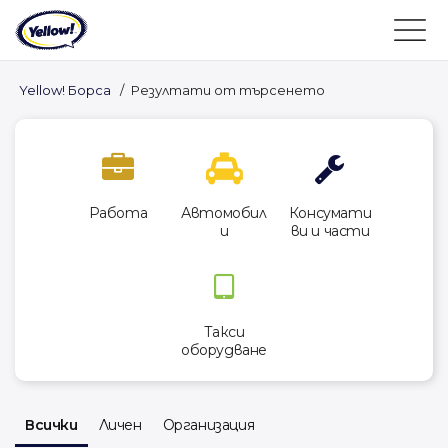
Yellow! Борса
/
Резултати от търсенето
Работа
Автомобил
Консумати
и
ви и части
Такси
оборудване
Всички
Личен
Организация