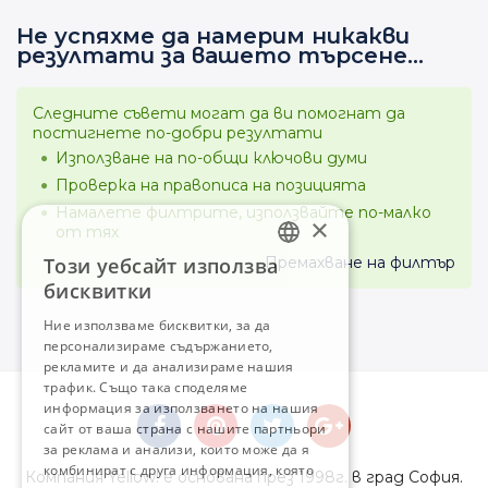
Не успяхме да намерим никакви
резултати за вашето търсене...
Следните съвети могат да ви помогнат да
постигнете по-добри резултати
Използване на по-общи ключови думи
Проверка на правописа на позицията
Намалете филтрите, използвайте по-малко
×
от тях
Този уебсайт използва
Премахване на филтър
BULGARIAN
бисквитки
ENGLISH
Ние използваме бисквитки, за да
персонализираме съдържанието,
рекламите и да анализираме нашия
трафик. Също така споделяме
информация за използването на нашия
сайт от ваша страна с нашите партньори
за реклама и анализи, които може да я
комбинират с друга информация, която
Компания Yellow! е основана през 1998г. в град София.