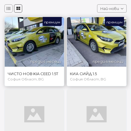
Най-нови
премиум
премиум
преди 4 месеци
преди 4 месеци
ЧИСТО НОВ KIA CEED 1.5T
КИА СИЙД 1.5
София Област, BG
София Област, BG