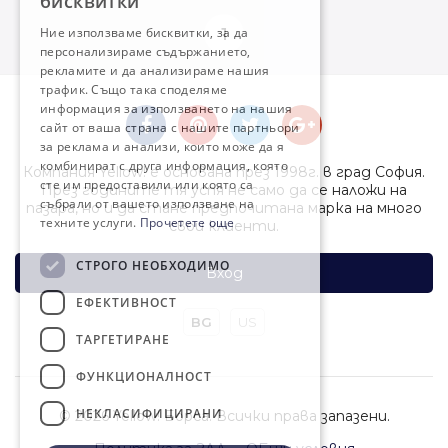
бисквитки
ENGLISH
Ние използваме бисквитки, за да
1
персонализираме съдържанието,
рекламите и да анализираме нашия
трафик. Също така споделяме
информация за използването на нашия
сайт от ваша страна с нашите партньори
за реклама и анализи, които може да я
комбинират с друга информация, която
Компания Yellow! е основана през 1998г. в град София.
сте им предоставили или която са
През годините тя успя не само да се наложи на
събрали от вашето използване на
пазара, но и да стане предпочитана марка на много
техните услуги.
Прочетете още
свои клиенти.
СТРОГО НЕОБХОДИМО
Вход
ЕФЕКТИВНОСТ
BG
US
ТАРГЕТИРАНЕ
ФУНКЦИОНАЛНОСТ
НЕКЛАСИФИЦИРАНИ
© 2026 Yellow! Борса. Всички права запазени.