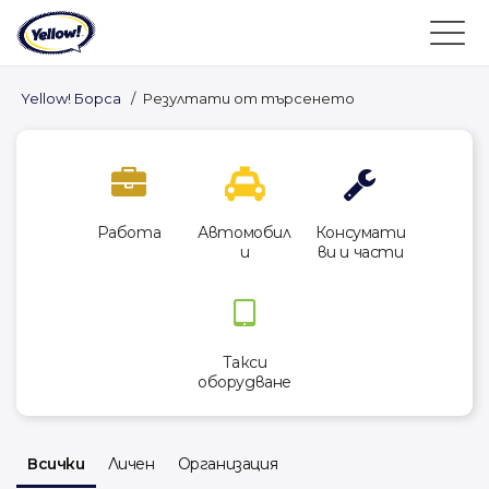
Yellow! Борса
/
Резултати от търсенето
Работа
Автомобил
Консумати
и
ви и части
Такси
оборудване
Всички
Личен
Организация