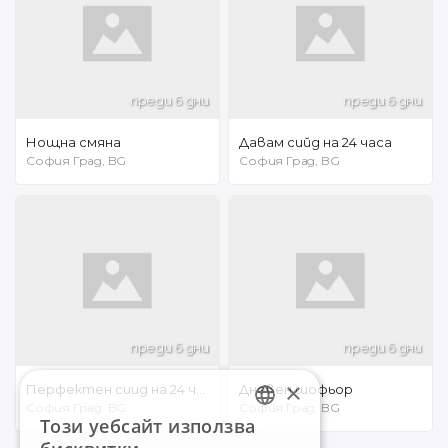
преди 6 дни
преди 6 дни
Нощна смяна
Давам сийд на 24 часа
София Град, BG
София Град, BG
преди 6 дни
преди 6 дни
×
Перфектен сиид на 24 часа
Дневен шофьор
София Град, BG
София Град, BG
Този уебсайт използва
BULGARIAN