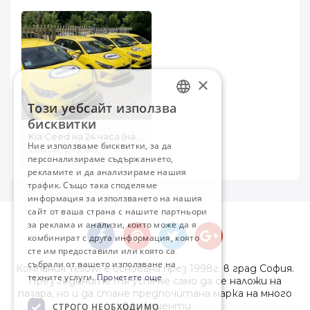
×
Този уебсайт използва
преди 2 дни
BULGARIAN
бисквитки
ENGLISH
Kia Ceed на 24 часа (на газ).
Ние използваме бисквитки, за да
София Град, BG
персонализираме съдържанието,
рекламите и да анализираме нашия
трафик. Също така споделяме
информация за използването на нашия
сайт от ваша страна с нашите партньори
за реклама и анализи, които може да я
комбинират с друга информация, която
сте им предоставили или която са
събрали от вашето използване на
Компания Yellow! е основана през 1998г. в град София.
техните услуги.
Прочетете още
През годините тя успя не само да се наложи на
пазара, но и да стане предпочитана марка на много
свои клиенти.
СТРОГО НЕОБХОДИМО