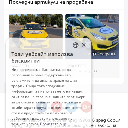
Последни артикули на продавача
×
Този уебсайт използва
преди 14 часа
преди 3 седмици
BULGARIAN
бисквитки
ENGLISH
KIA CEED
KIA CEED
Ние използваме бисквитки, за да
София Град, BG
София Град, BG
персонализираме съдържанието,
рекламите и да анализираме нашия
трафик. Също така споделяме
информация за използването на нашия
сайт от ваша страна с нашите партньори
за реклама и анализи, които може да я
комбинират с друга информация, която
сте им предоставили или която са
събрали от вашето използване на
Компания Yellow! е основана през 1998г. в град София.
техните услуги.
Прочетете още
През годините тя успя не само да се наложи на