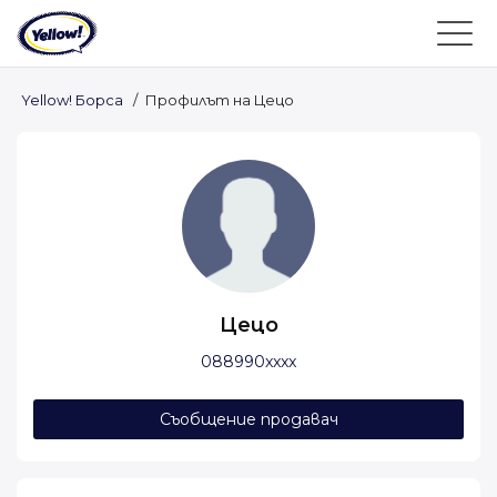
Yellow! Борса
/
Профилът на Цецо
Цецо
088990xxxx
Съобщение продавач